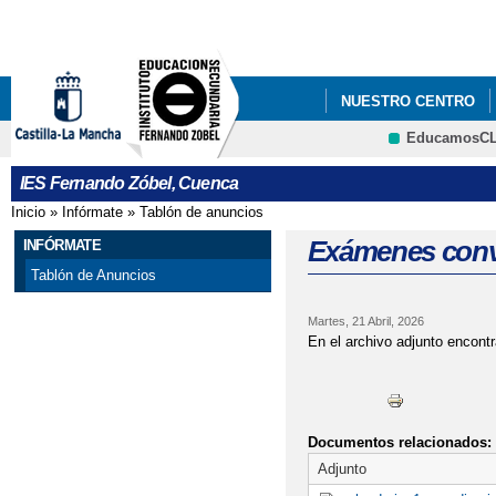
Pa
co
pri
NUESTRO CENTRO
EducamosC
FORMACIÓN PROFES
CRFP
IES Fernando Zóbel, Cuenca
Inicio
»
Infórmate
»
Tablón de anuncios
Se encuentra usted aquí
Exámenes convo
INFÓRMATE
Tablón de Anuncios
Martes, 21 Abril, 2026
En el archivo adjunto encontr
Documentos relacionados:
Adjunto