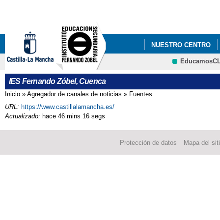
Pa
co
pri
NUESTRO CENTRO
EducamosC
FORMACIÓN PROFES
CRFP
IES Fernando Zóbel, Cuenca
Inicio
»
Agregador de canales de noticias
»
Fuentes
Se encuentra usted aquí
URL:
https://www.castillalamancha.es/
Actualizado:
hace 46 mins 16 segs
Protección de datos
Mapa del sit