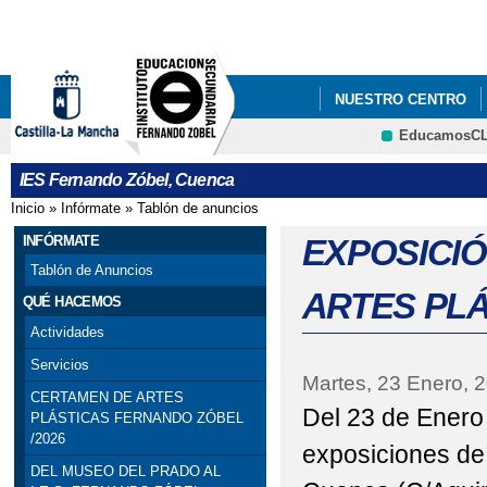
Pa
co
pri
NUESTRO CENTRO
EducamosC
FORMACIÓN PROFES
CRFP
IES Fernando Zóbel, Cuenca
Inicio
»
Infórmate
»
Tablón de anuncios
Se encuentra usted aquí
INFÓRMATE
EXPOSICI
Tablón de Anuncios
ARTES PL
QUÉ HACEMOS
Actividades
Servicios
Martes, 23 Enero, 
CERTAMEN DE ARTES
Del 23 de Enero 
PLÁSTICAS FERNANDO ZÓBEL
/2026
exposiciones de 
DEL MUSEO DEL PRADO AL