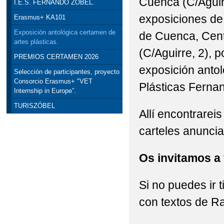
Cuenca (C/Aguirr
I.E.S. FERNANDO ZÓBEL.
exposiciones de 
Erasmus+ KA101
Exposición antológica certamen de
de Cuenca, Cent
artes plásticas.
(C/Aguirre, 2), p
PREMIOS CERTAMEN 2026
exposición anto
Selección de participantes, proyecto
Consorcio Erasmus+ "VET
Plásticas Ferna
Internship in Europe”.
TURISZÓBEL
Allí encontrarei
carteles anunci
Os invitamos a v
Si no puedes ir 
con textos de R