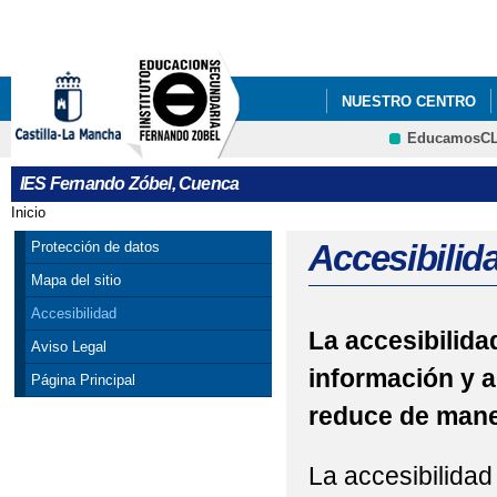
Pa
co
pri
NUESTRO CENTRO
EducamosC
FORMACIÓN PROFES
CRFP
IES Fernando Zóbel, Cuenca
Inicio
Se encuentra usted aquí
Accesibilid
Protección de datos
Mapa del sitio
Accesibilidad
La accesibilidad
Aviso Legal
información y a
Página Principal
reduce de maner
La accesibilidad 