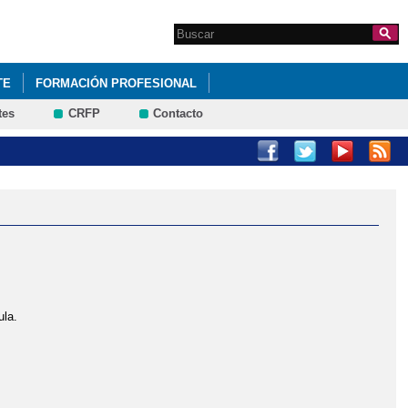
Search this site
Formulario de
búsqueda
TE
FORMACIÓN PROFESIONAL
tes
CRFP
Contacto
ula.