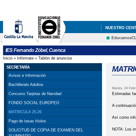
NUESTRO CEN
EducamosC
IES Fernando Zóbel, Cuenca
Inicio
»
Infórmate
»
Tablón de anuncios
Se encuentra usted aquí
MATRI
SECRETARÍA
Avisos e Información
Bachillerato Adultos
Martes, 24 Febr
Estimadas fam
Concurso Tarjetas de Navidad
FONDO SOCIAL EUROPEO
A continuació
MATRICULA 25-26
Así como info
Pago de tasas títulos
NOTA: Los im
SOLICITUD DE COPIA DE EXAMEN DEL
ALUMNADO