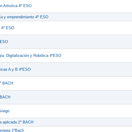
n Artistica 4º ESO
a y emprendimiento 4º ESO
a 4º ESO
º ESO
ía, Digitalización y Robótica 4ºESO
icas A y B 4ºESO
1º BACH
º BACH
Griego
a aplicada 1º BACH
uropea 1ºBach