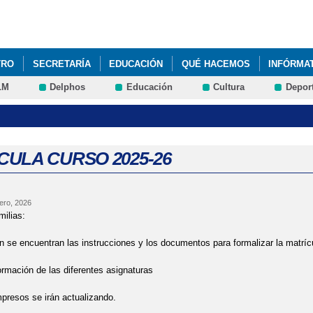
Pasar al
contenido
principal
TRO
SECRETARÍA
EDUCACIÓN
QUÉ HACEMOS
INFÓRMA
LM
Delphos
Educación
Cultura
Depor
CULA CURSO 2025-26
ero, 2026
ilias:
n se encuentran las instrucciones y los documentos para formalizar la matríc
rmación de las diferentes asignaturas
presos se irán actualizando.