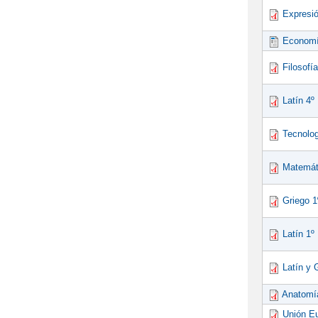
Expresió
Economí
Filosofí
Latín 4
Tecnolog
Matemát
Griego 
Latín 1
Latín y 
Anatomí
Unión E