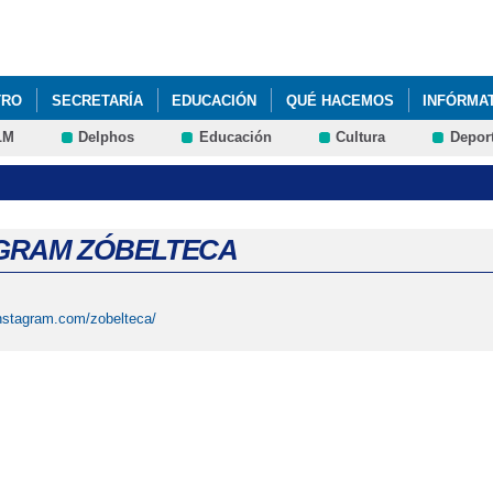
Pasar al
contenido
principal
TRO
SECRETARÍA
EDUCACIÓN
QUÉ HACEMOS
INFÓRMA
LM
Delphos
Educación
Cultura
Depor
GRAM ZÓBELTECA
instagram.com/zobelteca/