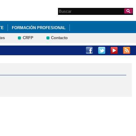
Search this site
Formulario de
búsqueda
TE
FORMACIÓN PROFESIONAL
tes
CRFP
Contacto