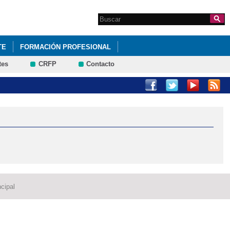
Search this site
Formulario de
búsqueda
TE
FORMACIÓN PROFESIONAL
tes
CRFP
Contacto
cipal