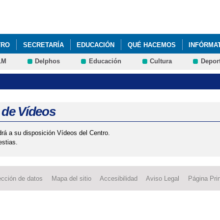
Pasar al
contenido
principal
TRO
SECRETARÍA
EDUCACIÓN
QUÉ HACEMOS
INFÓRMA
LM
Delphos
Educación
Cultura
Depor
 de Vídeos
rá a su disposición Vídeos del Centro.
estias.
ección de datos
Mapa del sitio
Accesibilidad
Aviso Legal
Página Prin