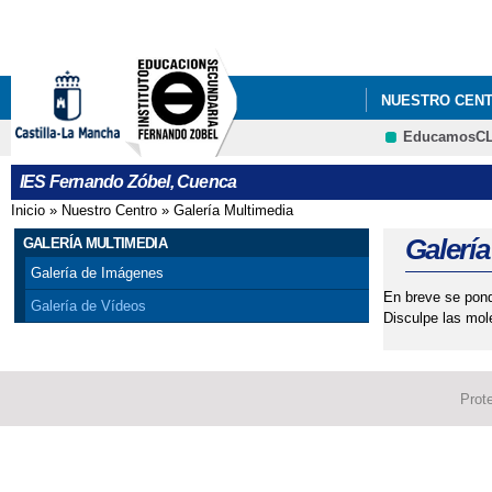
NUESTRO CEN
EducamosC
IES Fernando Zóbel, Cuenca
Inicio
»
Nuestro Centro
»
Galería Multimedia
Se encuentra usted aquí
Galería
GALERÍA MULTIMEDIA
Galería de Imágenes
En breve se pond
Galería de Vídeos
Disculpe las mol
Prot